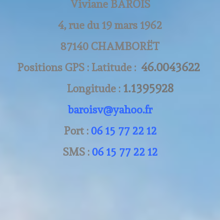
Photos
▼
Viviane BAROIS
Tarifs
4, rue du 19 mars 1962
Livres
87140 CHAMBORËT
Contact
46.0043622
Positions GPS : Latitude :
1.1395928
Longitude :
baroisv@yahoo.fr
Port :
06 15 77 22 12
SMS :
06 15 77 22 12