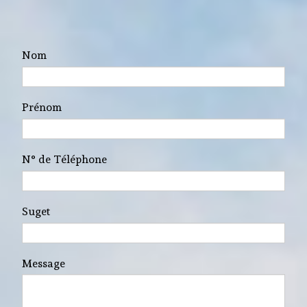
Nom
Prénom
N° de Téléphone
Suget
Message