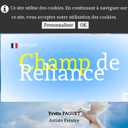
Ce site utilise des cookies. En continuant à naviguer sur
ce site, vous acceptez notre utilisation des cookies.
Personnaliser
OK
Français
Champ
de
Reliance
Toiles Yvette FAGUET
Toiles
Accueil
Yvette FAGUET
Programme 2026
Artiste Peintre