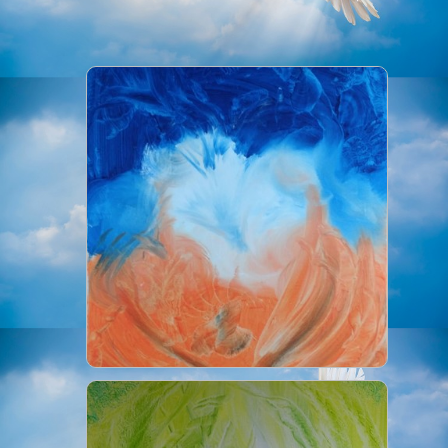
Photos
▼
Tarifs
Livres
Contact