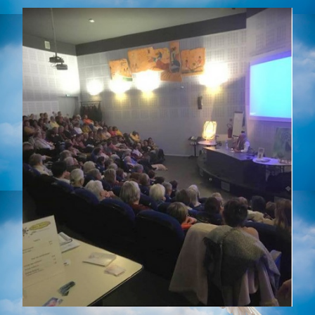
Photos
▼
Tarifs
Livres
Contact