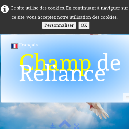
Ce site utilise des cookies. En continuant à naviguer sur
ce site, vous acceptez notre utilisation des cookies.
Personnaliser
OK
Français
Champ
de
Reliance
Photos de conférences
Accueil
Programme 2026