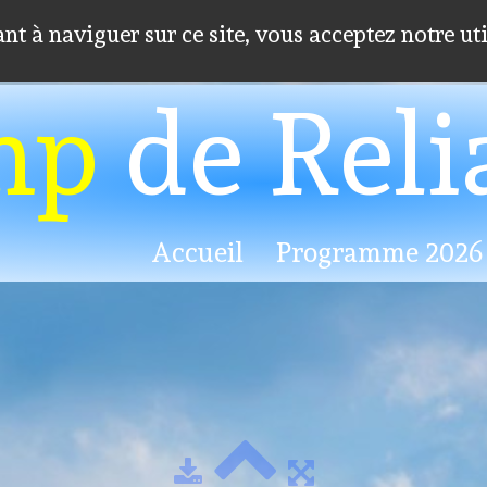
ant à naviguer sur ce site, vous acceptez notre ut
mp
de Reli
Photos
Accueil
Programme 2026