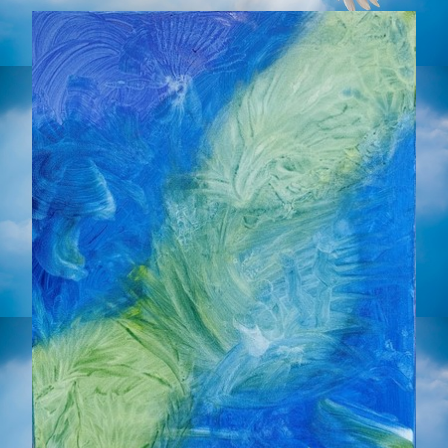
Photos
▼
Tarifs
Livres
Contact