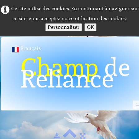
Ce site utilise des cookies. En continuant à naviguer sur
ce site, vous acceptez notre utilisation des cookies.
Personnaliser
OK
Français
Champ
de
Reliance
Toiles Yvette FAGUET
Accueil
Programme 2026