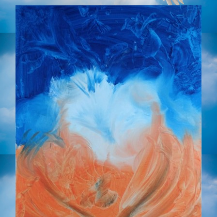
Photos
▼
Tarifs
Livres
Contact