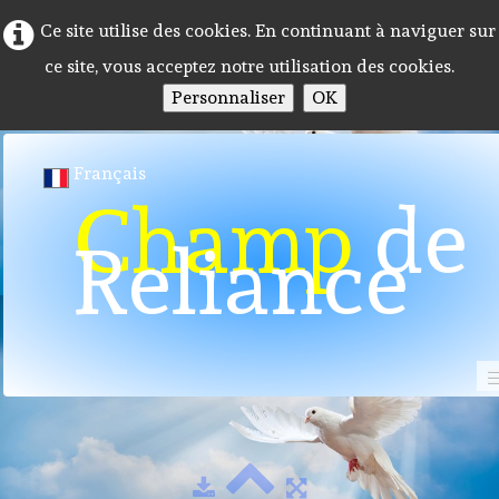
Ce site utilise des cookies. En continuant à naviguer sur
ce site, vous acceptez notre utilisation des cookies.
Personnaliser
OK
Français
Champ
de
Reliance
Toiles Yvette FAGUET
Accueil
Programme 2026